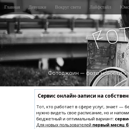
M
S
Главная
Девушки
Вокруг света
Лайфстайл
Юмо
k
a
i
i
p
n
o
t
F
m
o
e
c
n
o
n
u
t
e
n
Фотоджоин — фото новости, и
t
Сервис онлайн-записи на собстве
Тот, кто работает в сфере услуг, знает — б
нужно видеть свое расписание, но и напом
бюджетный и оптимальный вариант:
сервис
Для новых пользователей
первый месяц 