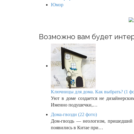
a
Юмор
t
i
o
Возможно вам будет интер
n
Ключницы для дома. Как выбрать? (1 фо
Уют в доме создается не дизайнерски
Именно подушечки,…
Дома-гвозди (22 фото)
Дом-гвоздь — неологизм, пришедший и
появились в Китае при…