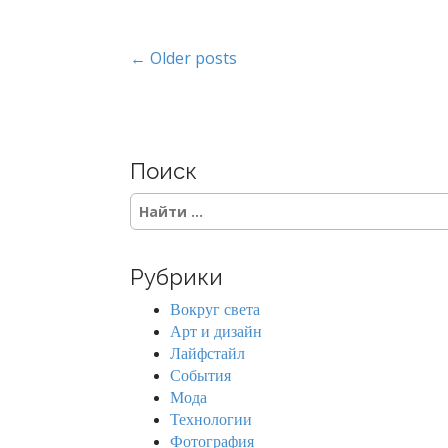
P
← Older posts
o
s
Поиск
t
S
s
e
a
n
r
Рубрики
c
a
h
Вокруг света
f
v
Арт и дизайн
o
Лайфстайл
r
i
События
:
Мода
g
Технологии
Фотография