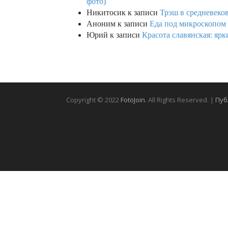
фото)
Никитосик
к записи
Трэш в средневеков
Аноним
к записи
Еда под микроскопом 
Юрий
к записи
Красота славянская: яр
Copyright © 2022
FotoJoin
. All Rights Reserved. |
Пуб