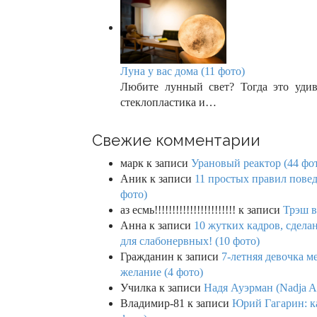
Луна у вас дома (11 фото)
Любите лунный свет? Тогда это удив
стеклопластика и…
Свежие комментарии
марк
к записи
Урановый реактор (44 фо
Аник
к записи
11 простых правил повед
фото)
аз есмь!!!!!!!!!!!!!!!!!!!!!!!
к записи
Трэш в
Анна
к записи
10 жутких кадров, сдел
для слабонервных! (10 фото)
Гражданин
к записи
7-летняя девочка м
желание (4 фото)
Училка
к записи
Надя Ауэрман (Nadja Au
Владимир-81
к записи
Юрий Гагарин: ка