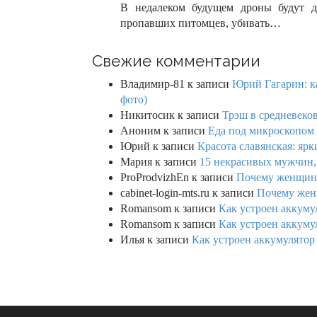
В недалеком будущем дроны будут до
пропавших питомцев, убивать…
Свежие комментарии
Владимир-81
к записи
Юрий Гагарин: ка
фото)
Никитосик
к записи
Трэш в средневеков
Аноним
к записи
Еда под микроскопом 
Юрий
к записи
Красота славянская: яр
Мария
к записи
15 некрасивых мужчин,
ProProdvizhEn
к записи
Почему женщины 
cabinet-login-mts.ru
к записи
Почему женщ
Romansom
к записи
Как устроен аккумул
Romansom
к записи
Как устроен аккумул
Илья
к записи
Как устроен аккумулятор 