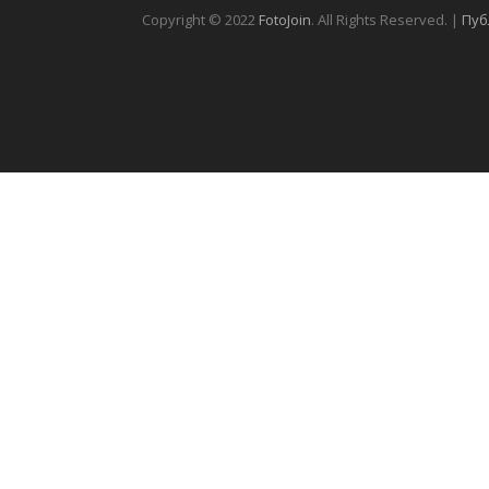
Copyright © 2022
FotoJoin
. All Rights Reserved. |
Пуб