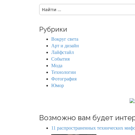
t
S
s
e
a
n
r
Рубрики
c
a
h
Вокруг света
f
v
Арт и дизайн
o
Лайфстайл
r
i
События
:
Мода
g
Технологии
Фотография
a
Юмор
t
i
o
Возможно вам будет интер
n
11 распространенных технических мифо