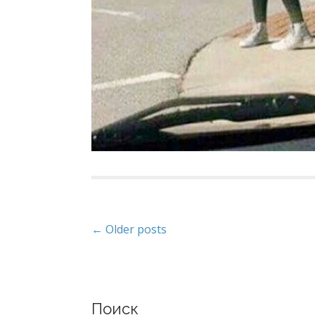
P
← Older posts
o
s
Поиск