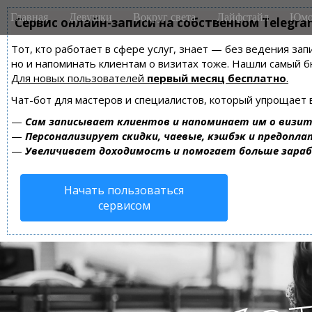
M
S
Главная
Девушки
Вокруг света
Лайфстайл
Юмо
k
Сервис онлайн-записи на собственном Telegra
a
i
i
Тот, кто работает в сфере услуг, знает — без ведения зап
p
n
но и напоминать клиентам о визитах тоже. Нашли самый
t
m
Для новых пользователей
первый месяц бесплатно
.
o
e
c
Чат-бот для мастеров и специалистов, который упрощает 
n
o
—
Сам записывает клиентов и напоминает им о визит
n
u
—
Персонализирует скидки, чаевые, кэшбэк и предопла
t
—
Увеличивает доходимость и помогает больше зара
e
n
Начать пользоваться
t
сервисом