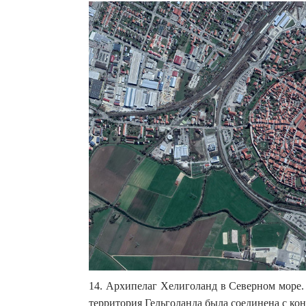
14. Архипелаг Хелиголанд в Северном море. 
территория Гельголанда была соединена с кон