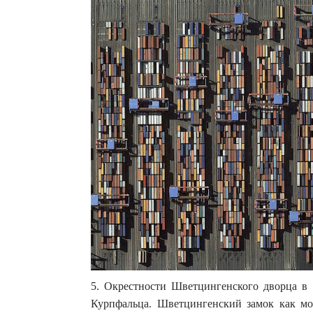
5. Окрестности Шветцингенского дворца в 
Курпфальца. Шветцингенский замок как мо