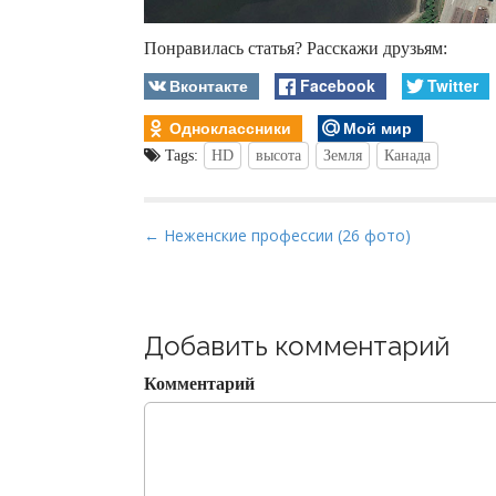
Понравилась статья? Расскажи друзьям:
Вконтакте
Facebook
Twitter
Одноклассники
Мой мир
Tags:
HD
высота
Земля
Канада
P
← Неженские профессии (26 фото)
o
s
t
Добавить комментарий
n
a
Комментарий
v
i
g