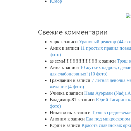
Юмор
t
i
o
Свежие комментарии
n
марк
к записи
Урановый реактор (44 фо
Аник
к записи
11 простых правил повед
фото)
аз есмь!!!!!!!!!!!!!!!!!!!!!!!
к записи
Трэш в
Анна
к записи
10 жутких кадров, сдел
для слабонервных! (10 фото)
Гражданин
к записи
7-летняя девочка м
желание (4 фото)
Училка
к записи
Надя Ауэрман (Nadja Au
Владимир-81
к записи
Юрий Гагарин: ка
фото)
Никитосик
к записи
Трэш в средневеков
Аноним
к записи
Еда под микроскопом 
Юрий
к записи
Красота славянская: яр