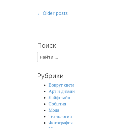
P
← Older posts
o
s
Поиск
t
S
s
e
a
n
r
Рубрики
c
a
h
Вокруг света
f
v
Арт и дизайн
o
Лайфстайл
r
i
События
:
Мода
g
Технологии
Фотография
a