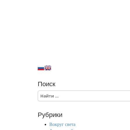
Поиск
S
e
a
r
Рубрики
c
h
Вокруг света
f