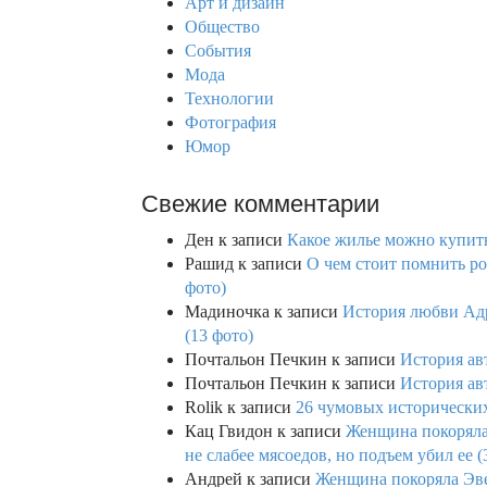
Арт и дизайн
o
Общество
r
События
:
Мода
Технологии
Фотография
Юмор
Свежие комментарии
Ден
к записи
Какое жилье можно купить 
Рашид
к записи
О чем стоит помнить ро
фото)
Мадиночка
к записи
История любви Адр
(13 фото)
Почтальон Печкин
к записи
История ав
Почтальон Печкин
к записи
История ав
Rolik
к записи
26 чумовых исторических
Кац Гвидон
к записи
Женщина покоряла 
не слабее мясоедов, но подъем убил ее (
Андрей
к записи
Женщина покоряла Эвев