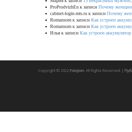
Мария
к записи
15 некрасивых мужчин,
ProProdvizhEn
к записи
Почему женщины 
cabinet-login-mts.ru
к записи
Почему женщ
Romansom
к записи
Как устроен аккумул
Romansom
к записи
Как устроен аккумул
Илья
к записи
Как устроен аккумулятор 
Copyright © 2022
FotoJoin
. All Rights Reserved. |
Пуб