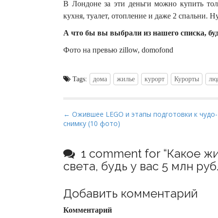
В Лондоне за эти деньги можно купить толь
кухня, туалет, отопление и даже 2 спальни. Н
А что бы вы выбрали из нашего списка, бу
Фото на превью zillow, domofond
Tags:
дома
жилье
курорт
Курорты
лю
P
← Ожившее LEGO и этапы подготовки к чудо-
снимку (10 фото)
o
s
t
1 comment for “
Какое жи
n
света, будь у вас 5 млн руб
a
v
Добавить комментарий
i
Комментарий
g