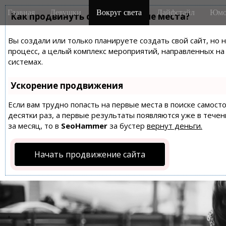
M
S
Главная
Девушки
Вокруг света
Лайфстайл
Юмо
k
Как продвинуть сайт на первые места?
a
i
i
p
Вы создали или только планируете создать свой сайт, но 
n
t
процесс, а целый комплекс мероприятий, направленных н
m
o
системах.
e
c
n
o
Ускорение продвижения
n
u
t
Если вам трудно попасть на первые места в поиске самос
десятки раз, а первые результаты появляются уже в течен
e
за месяц, то в
SeoHammer
за бустер
вернут деньги.
n
t
Начать продвижение сайта