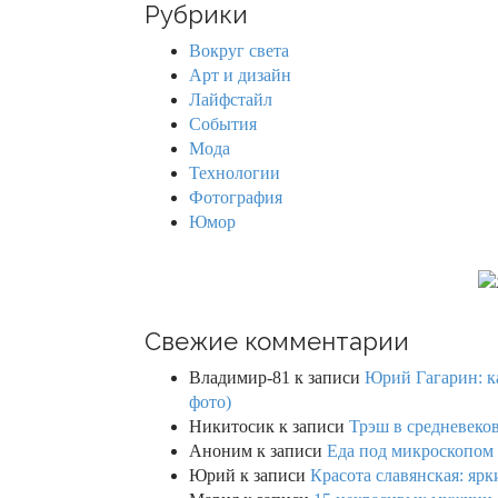
Рубрики
c
h
Вокруг света
f
Арт и дизайн
o
Лайфстайл
r
События
:
Мода
Технологии
Фотография
Юмор
Свежие комментарии
Владимир-81
к записи
Юрий Гагарин: ка
фото)
Никитосик
к записи
Трэш в средневеков
Аноним
к записи
Еда под микроскопом 
Юрий
к записи
Красота славянская: яр