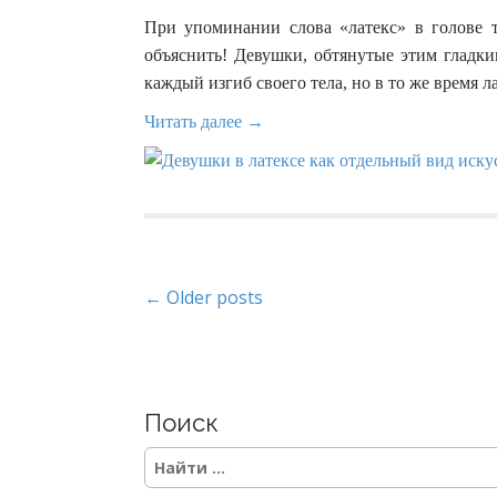
При упоминании слова «латекс» в голове т
объяснить! Девушки, обтянутые этим гладк
каждый изгиб своего тела, но в то же время л
Читать далее →
P
← Older posts
o
s
Поиск
t
S
s
e