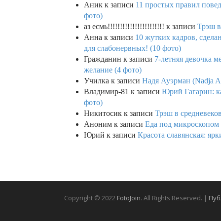
Аник
к записи
11 простых правил повед
фото)
аз есмь!!!!!!!!!!!!!!!!!!!!!!!
к записи
Трэш в
Анна
к записи
10 жутких кадров, сдел
для слабонервных! (10 фото)
Гражданин
к записи
7-летняя девочка м
желание (4 фото)
Училка
к записи
Надя Ауэрман (Nadja Au
Владимир-81
к записи
Юрий Гагарин: ка
фото)
Никитосик
к записи
Трэш в средневеков
Аноним
к записи
Еда под микроскопом 
Юрий
к записи
Красота славянская: яр
Copyright © 2022
FotoJoin
. All Rights Reserved. |
Пуб