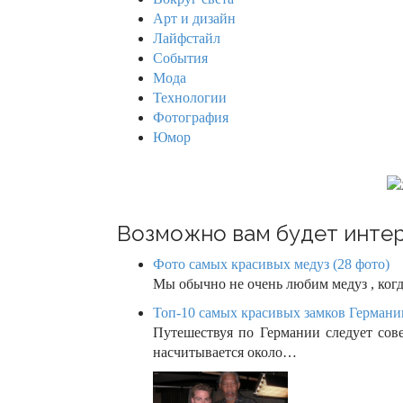
f
v
Арт и дизайн
o
Лайфстайл
r
i
События
:
Мода
g
Технологии
Фотография
a
Юмор
t
i
o
Возможно вам будет интер
n
Фото самых красивых медуз (28 фото)
Мы обычно не очень любим медуз , когд
Топ-10 самых красивых замков Германии
Путешествуя по Германии следует сов
насчитывается около…