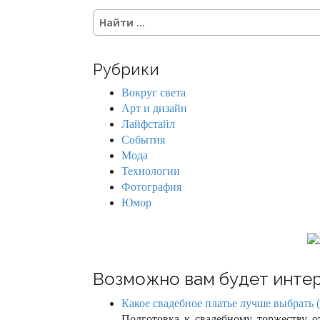
t
S
s
e
a
n
r
Рубрики
c
a
h
Вокруг света
f
v
Арт и дизайн
o
Лайфстайл
r
i
События
:
Мода
g
Технологии
Фотография
a
Юмор
t
i
o
Возможно вам будет интер
n
Какое свадебное платье лучше выбрать (
Подготовка к свадебному торжеству о