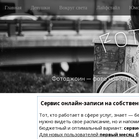
M
S
Главная
Девушки
Вокруг света
Лайфстайл
Юмо
k
a
i
i
p
n
o
t
F
m
o
e
c
n
o
n
u
t
e
n
Фотоджоин — фото новости, и
t
Сервис онлайн-записи на собстве
Тот, кто работает в сфере услуг, знает — б
нужно видеть свое расписание, но и напом
бюджетный и оптимальный вариант:
сервис
Для новых пользователей
первый месяц 