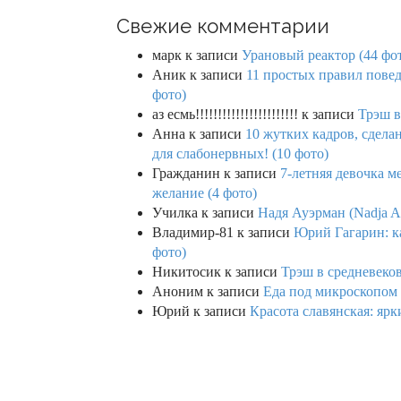
Свежие комментарии
марк
к записи
Урановый реактор (44 фо
Аник
к записи
11 простых правил повед
фото)
аз есмь!!!!!!!!!!!!!!!!!!!!!!!
к записи
Трэш в
Анна
к записи
10 жутких кадров, сдел
для слабонервных! (10 фото)
Гражданин
к записи
7-летняя девочка м
желание (4 фото)
Училка
к записи
Надя Ауэрман (Nadja Au
Владимир-81
к записи
Юрий Гагарин: ка
фото)
Никитосик
к записи
Трэш в средневеков
Аноним
к записи
Еда под микроскопом 
Юрий
к записи
Красота славянская: яр