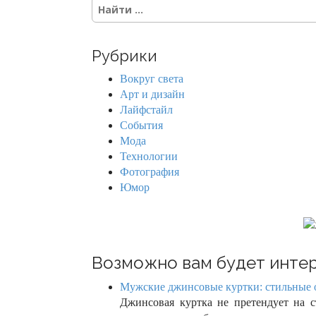
S
s
e
a
n
r
Рубрики
c
a
h
Вокруг света
f
v
Арт и дизайн
o
Лайфстайл
r
i
События
:
Мода
g
Технологии
Фотография
a
Юмор
t
i
o
Возможно вам будет интер
n
Мужские джинсовые куртки: стильные о
Джинсовая куртка не претендует на с