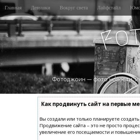
M
S
Главная
Девушки
Вокруг света
Лайфстайл
Юмо
k
a
i
i
p
o
n
F
t
m
o
e
c
n
o
n
u
t
e
n
Фотоджоин — фото новости, и
t
Как продвинуть сайт на первые ме
Вы создали или только планируете создать с
Продвижение сайта – это не просто процес
увеличение его посещаемости и повышение 