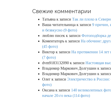
Свежие комментарии
Татьяна
к записи
Так ли плохо в Северн
Ваша читательница
к записи
9 причин, 
и безвкусно (9 фото)
люблю писек
к записи
Фотоподборка де
Коментаторъ
к записи
На обочине: друг
(45 фото)
Виктор
к записи
На протяжении 14 лет 
(7 фото)
dvm9183132090
к записи
Настоящая выс
Владимир Маркович Долгушин
к запис
Владимир Маркович Долгушин
к запис
Олег
к записи
Электричество в России:
фото)
Оксана
к записи
140 великолепных фото
начале 20-го века (114 фото)