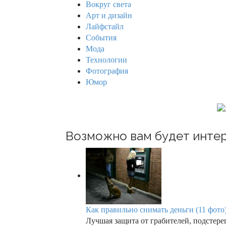
h
Вокруг света
f
v
Арт и дизайн
o
Лайфстайл
r
i
События
:
Мода
g
Технологии
Фотография
a
Юмор
t
i
o
Возможно вам будет интер
n
Как правильно снимать деньги (11 фото
Лучшая защита от грабителей, подстере