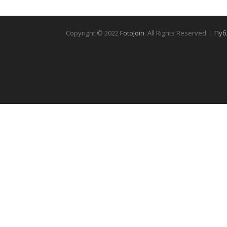
Copyright © 2022
FotoJoin
. All Rights Reserved. |
Пуб