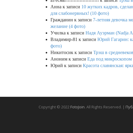
аз есмь!!!!!!!!!!!!!!!!!!!!!!!
к записи
Трэш в
Анна
к записи
10 жутких кадров, сдел
для слабонервных! (10 фото)
Гражданин
к записи
7-летняя девочка м
желание (4 фото)
Училка
к записи
Надя Ауэрман (Nadja Au
Владимир-81
к записи
Юрий Гагарин: ка
фото)
Никитосик
к записи
Трэш в средневеков
Аноним
к записи
Еда под микроскопом 
Юрий
к записи
Красота славянская: яр
Copyright © 2022
FotoJoin
. All Rights Reserved. |
Пуб