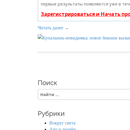
первые результаты появляются уже в теч
Зарегистрироваться и Начать п
Читать далее →
Поиск
S
e
a
r
Рубрики
c
h
Вокруг света
f
Арт и дизайн