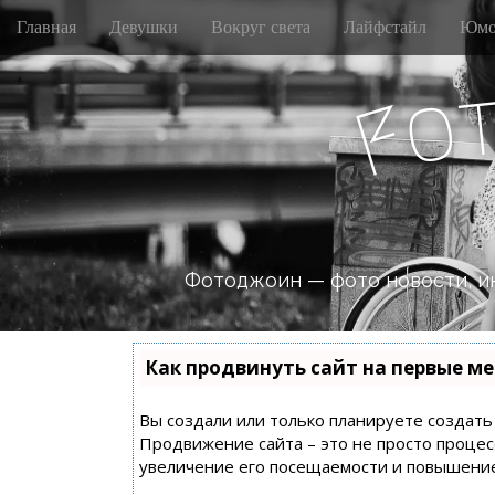
M
S
Главная
Девушки
Вокруг света
Лайфстайл
Юмо
k
a
i
i
p
o
n
F
t
m
o
e
c
n
o
n
u
t
e
n
Фотоджоин — фото новости, и
t
Как продвинуть сайт на первые ме
Вы создали или только планируете создать с
Продвижение сайта – это не просто процес
увеличение его посещаемости и повышение 