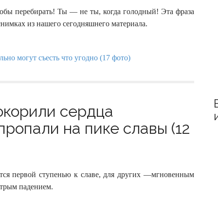
r
:
обы перебирать! Ты — не ты, когда голодный! Эта фраза
 снимках из нашего сегодняшнего материала.
покорили сердца
ропали на пике славы (12
ится первой ступенью к славе, для других —мгновенным
стрым падением.