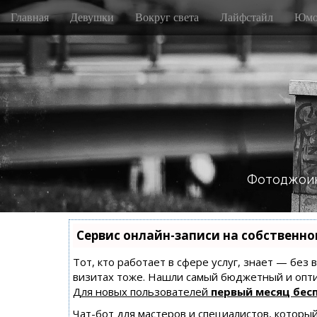
M
S
Главная
Девушки
Вокруг света
Лайфстайл
Юмо
k
a
i
i
p
n
t
m
o
e
c
n
o
n
u
t
e
n
Фотоджоин
t
Сервис онлайн-записи на собственно
Тот, кто работает в сфере услуг, знает — без
визитах тоже. Нашли самый бюджетный и опт
Для новых пользователей
первый месяц бес
Чат-бот для мастеров и специалистов, которы