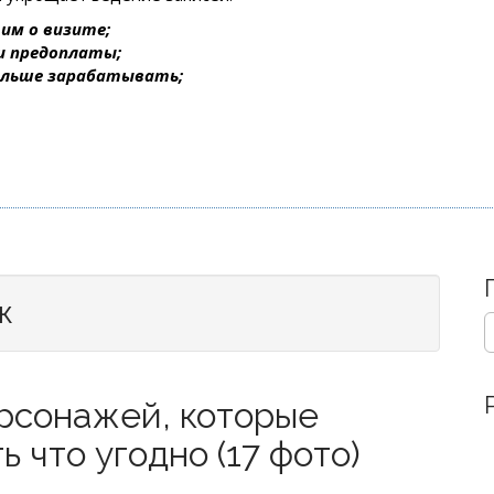
им о визите;
 и предоплаты;
ольше зарабатывать;
ж
S
e
a
r
рсонажей, которые
c
h
ь что угодно (17 фото)
f
o