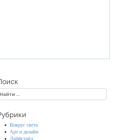
Поиск
Рубрики
Вокруг света
Арт и дизайн
Лайфстайл