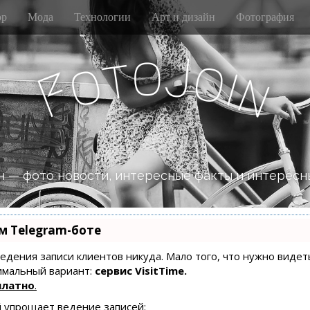
р
Мода
Технологии
Арт и дизайн
Фотография
o
J
t
o
o
i
n
F
 — фото новости, интересные факты и интересн
м Telegram-боте
 ведения записи клиентов никуда. Мало того, что нужно видет
имальный вариант:
сервис VisitTime.
платно
.
й упрощает ведение записей: