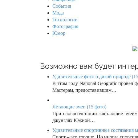
r
i
События
:
Мода
g
Технологии
Фотография
a
Юмор
t
i
o
Возможно вам будет интер
n
Удивительные фото о дикой природе (15
В этом году National Geografic провел
Мастерам, предоставившим…
Летающие змеи (15 фото)
При словосочетании «летающие змеи» 
джунглях Южной…
Удивительные спортивные состязания м
Спорт – это хорошо. Но иногда спортив