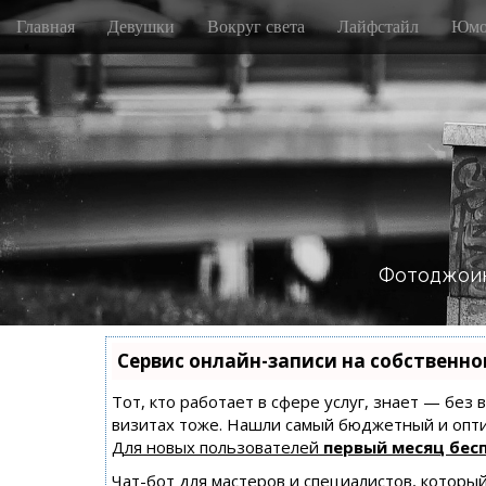
M
S
Главная
Девушки
Вокруг света
Лайфстайл
Юмо
k
a
i
i
p
n
t
m
o
e
c
n
o
n
u
t
e
n
Фотоджоин
t
Сервис онлайн-записи на собственно
Тот, кто работает в сфере услуг, знает — без
визитах тоже. Нашли самый бюджетный и опт
Для новых пользователей
первый месяц бес
Чат-бот для мастеров и специалистов, которы