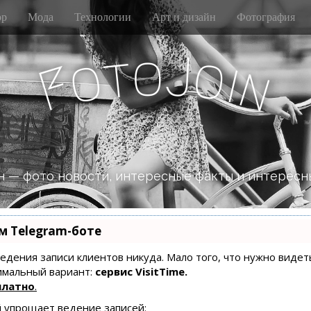
р
Мода
Технологии
Арт и дизайн
Фотография
J
o
t
o
o
i
F
n
 — фото новости, интересные факты и интересн
м Telegram-боте
 ведения записи клиентов никуда. Мало того, что нужно видет
имальный вариант:
сервис VisitTime.
платно
.
й упрощает ведение записей: