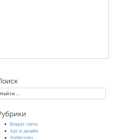
Поиск
Рубрики
Вокруг света
Арт и дизайн
Лайфстайл