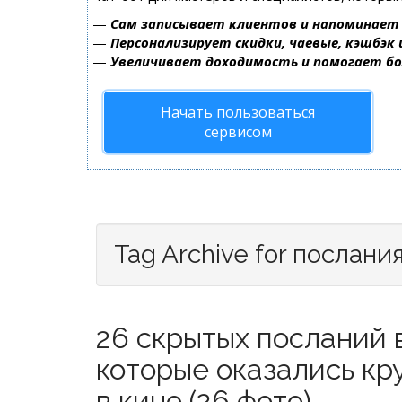
—
Сам записывает клиентов и напоминает 
—
Персонализирует скидки, чаевые, кэшбэк
—
Увеличивает доходимость и помогает б
Начать пользоваться
сервисом
Tag Archive for послани
26 скрытых посланий 
которые оказались кру
в кино (26 фото)