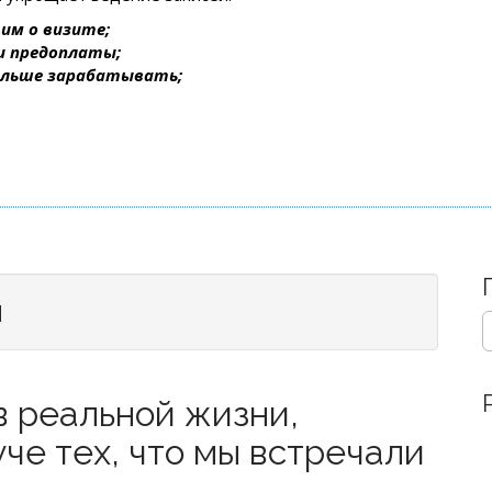
им о визите;
 и предоплаты;
ольше зарабатывать;
я
S
e
a
r
в реальной жизни,
c
h
че тех, что мы встречали
f
o