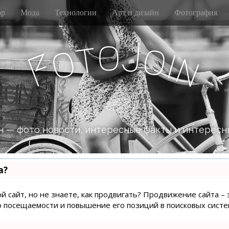
р
Мода
Технологии
Арт и дизайн
Фотография
o
J
t
o
o
i
n
F
 — фото новости, интересные факты и интересн
а?
й сайт, но не знаете, как продвигать? Продвижение сайта – 
о посещаемости и повышение его позиций в поисковых систе