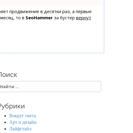
оряет продвижение в десятки раз, а первые
 месяц, то в
SeoHammer
за бустер
вернут
Поиск
Рубрики
Вокруг света
Арт и дизайн
Лайфстайл