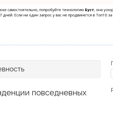
оиске самостоятельно, попробуйте технологию
Буст
, она уск
 дней. Если ни один запрос у вас не продвинется в Топ10 за
евность
S
e
a
r
нденции повседневных
c
h
f
o
r