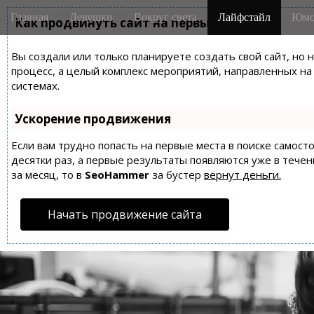
M
S
Главная
Девушки
Вокруг света
Лайфстайл
Юмо
k
Как продвинуть сайт на первые места?
a
i
i
p
Вы создали или только планируете создать свой сайт, но 
n
t
процесс, а целый комплекс мероприятий, направленных н
m
o
системах.
e
c
n
o
Ускорение продвижения
n
u
t
Если вам трудно попасть на первые места в поиске самос
десятки раз, а первые результаты появляются уже в течен
e
за месяц, то в
SeoHammer
за бустер
вернут деньги.
n
t
Начать продвижение сайта