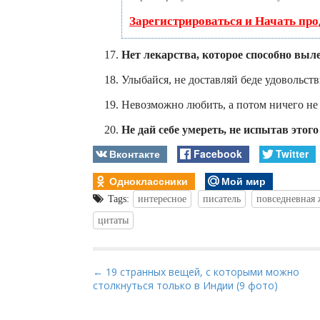
Зарегистрироваться и Начать пр
Нет лекарства, которое способно выл
Улыбайся, не доставляй беде удовольств
Невозможно любить, а потом ничего не ч
Не дай себе умереть, не испытав этог
Вконтакте
Facebook
Twitter
Одноклассники
Мой мир
Tags:
интересное
писатель
повседневная
цитаты
P
← 19 странных вещей, с которыми можно
столкнуться только в Индии (9 фото)
o
s