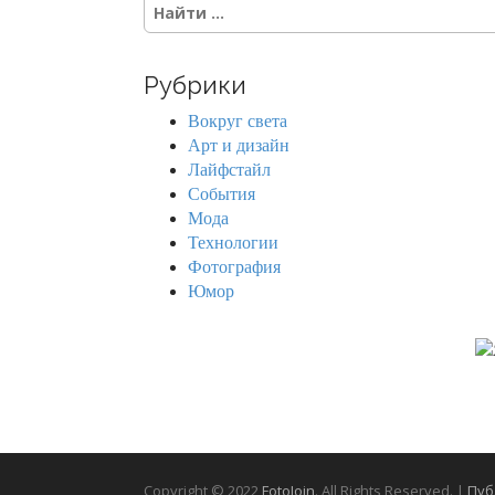
S
e
a
r
Рубрики
c
h
Вокруг света
f
Арт и дизайн
o
Лайфстайл
r
События
:
Мода
Технологии
Фотография
Юмор
Copyright © 2022
FotoJoin
. All Rights Reserved. |
Пуб