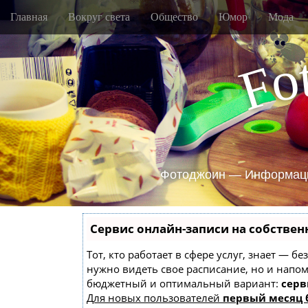
M
S
Главная
Вокруг света
Общество
Юмор
Мода
k
a
i
i
p
o
n
F
t
m
o
e
c
o
n
n
u
t
e
n
Фотоджоин — Информаци
t
Сервис онлайн-записи на собствен
Тот, кто работает в сфере услуг, знает — б
нужно видеть свое расписание, но и напо
бюджетный и оптимальный вариант:
серв
Для новых пользователей
первый месяц 