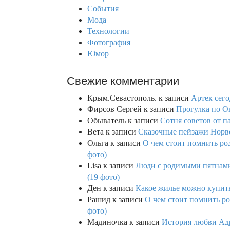
r
События
:
Мода
Технологии
Фотография
Юмор
Свежие комментарии
Крым.Севастополь.
к записи
Артек сего
Фирсов Сергей
к записи
Прогулка по О
Обыватель
к записи
Сотня советов от п
Вета
к записи
Сказочные пейзажи Норве
Ольга
к записи
О чем стоит помнить род
фото)
Lisa
к записи
Люди с родимыми пятнами,
(19 фото)
Ден
к записи
Какое жилье можно купить 
Рашид
к записи
О чем стоит помнить ро
фото)
Мадиночка
к записи
История любви Адр