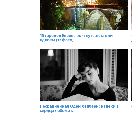
15 городов Европы для путешествий
вдвоем (15 фото)...
Несравненная Одри Хепбёрн: навеки в
сердцах обожат...