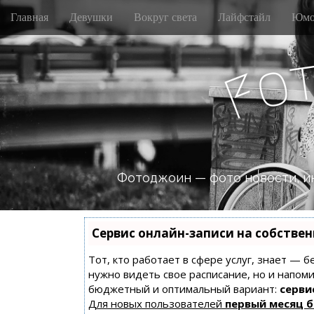
M
S
Главная
Девушки
Вокруг света
Лайфстайл
Юмо
k
a
i
i
p
n
o
t
F
m
o
e
c
n
o
n
u
t
e
n
Фотоджоин — фото новости, и
t
Сервис онлайн-записи на собстве
Тот, кто работает в сфере услуг, знает — б
нужно видеть свое расписание, но и напом
бюджетный и оптимальный вариант:
сервис
Для новых пользователей
первый месяц 