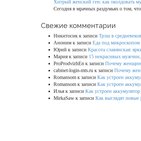
Хитрый женский ген: как околдовать м
Сегодня в мрачных раздумьях о том, что
Свежие комментарии
Никитосик
к записи
Трэш в средневеков
Аноним
к записи
Еда под микроскопом 
Юрий
к записи
Красота славянская: яр
Мария
к записи
15 некрасивых мужчин,
ProProdvizhEn
к записи
Почему женщины 
cabinet-login-mts.ru
к записи
Почему женщ
Romansom
к записи
Как устроен аккумул
Romansom
к записи
Как устроен аккумул
Илья
к записи
Как устроен аккумулятор 
MirkaSaw
к записи
Как выглядят новые 
Copyright © 2022
FotoJoin
. All Rights Reserved. |
Пуб