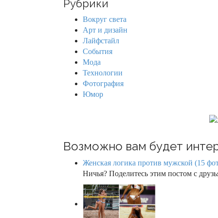
Рубрики
c
a
h
Вокруг света
f
v
Арт и дизайн
o
Лайфстайл
r
i
События
:
Мода
g
Технологии
Фотография
a
Юмор
t
i
o
Возможно вам будет интер
n
Женская логика против мужской (15 фот
Ничья? Поделитесь этим постом с друзь