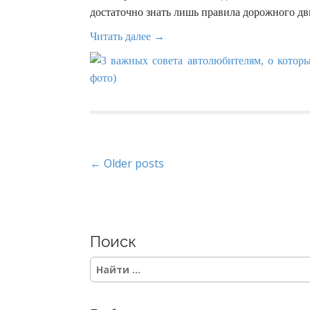
достаточно знать лишь правила дорожного дв
Читать далее →
P
← Older posts
o
s
Поиск
t
S
s
e
a
n
r