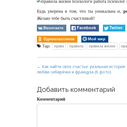
Будь уверена в том, что ты уникальна и,
р
Желаю тебе быть счастливой!
Вконтакте
Facebook
Twitter
Одноклассники
Мой мир
Tags:
права
правила
правила жизни
пра
P
← Как найти свое счастье: реальная история
любви сибирячки и француза (6 фото)
o
s
t
Добавить комментарий
n
Комментарий
a
v
i
g