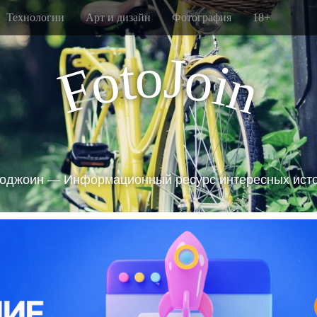
Технологии
Арт и дизайн
Фотография
18+
J
o
t
o
o
i
F
n
оджоин — Информационный ресурс интересных ист