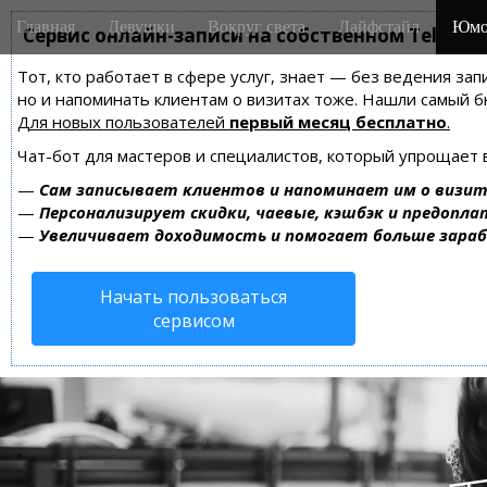
M
S
Главная
Девушки
Вокруг света
Лайфстайл
Юмо
k
Сервис онлайн-записи на собственном Telegra
a
i
i
Тот, кто работает в сфере услуг, знает — без ведения зап
p
n
но и напоминать клиентам о визитах тоже. Нашли самый
t
m
Для новых пользователей
первый месяц бесплатно
.
o
e
c
Чат-бот для мастеров и специалистов, который упрощает 
n
o
—
Сам записывает клиентов и напоминает им о визит
n
u
—
Персонализирует скидки, чаевые, кэшбэк и предопла
t
—
Увеличивает доходимость и помогает больше зара
e
n
Начать пользоваться
t
сервисом