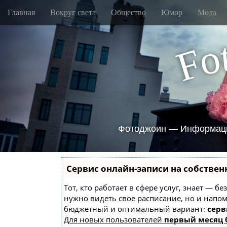
M
S
Главная
Вокруг света
Общество
Юмор
Мода
k
a
i
i
p
o
n
F
t
m
o
e
c
o
n
n
u
t
e
n
Фотоджоин — Информаци
t
Сервис онлайн-записи на собствен
Тот, кто работает в сфере услуг, знает — б
нужно видеть свое расписание, но и напо
бюджетный и оптимальный вариант:
серв
Для новых пользователей
первый месяц 