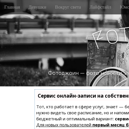
M
S
Главная
Девушки
Вокруг света
Лайфстайл
Юмо
k
a
i
i
p
n
o
t
F
m
o
e
c
n
o
n
u
t
e
n
Фотоджоин — фото новости, и
t
Сервис онлайн-записи на собстве
Тот, кто работает в сфере услуг, знает — б
нужно видеть свое расписание, но и напом
бюджетный и оптимальный вариант:
сервис
Для новых пользователей
первый месяц 