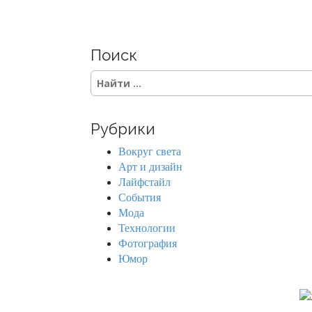
Поиск
S
e
a
r
Рубрики
c
h
Вокруг света
f
Арт и дизайн
o
Лайфстайл
r
События
:
Мода
Технологии
Фотография
Юмор