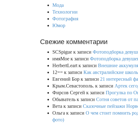
:
Мода
Технологии
Фотография
Юмор
Свежие комментарии
SCSpigue
к записи
Фотоподборка девуш
имяМое
к записи
Фотоподборка девушек
HerbertLeart
к записи
Внешние аккумулят
12==
к записи
Как австралийские школь
Евгений Бор
к записи
21 интересный фа
Крым.Севастополь.
к записи
Артек сего
Фирсов Сергей
к записи
Прогулка по О
Обыватель
к записи
Сотня советов от п
Вета
к записи
Сказочные пейзажи Норве
Ольга
к записи
О чем стоит помнить род
фото)