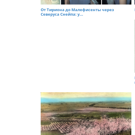
От Тириона до Малефисенты через
Северуса Снейпа: у...