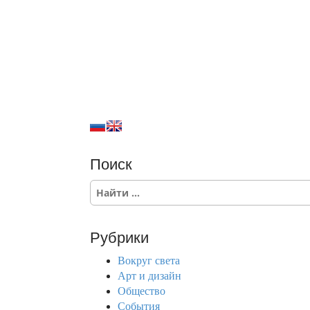
Поиск
S
e
a
r
Рубрики
c
h
Вокруг света
f
Арт и дизайн
o
Общество
r
События