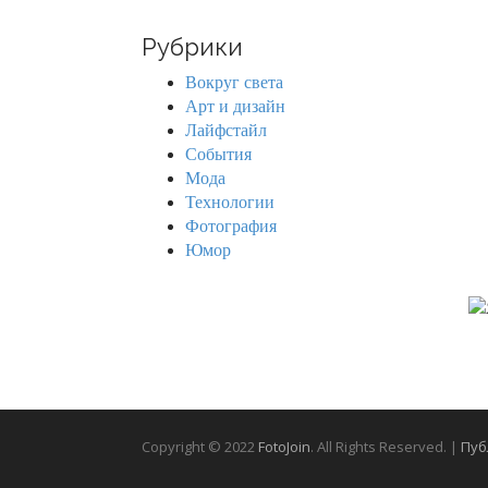
a
r
Рубрики
c
h
Вокруг света
f
Арт и дизайн
o
Лайфстайл
r
События
:
Мода
Технологии
Фотография
Юмор
Copyright © 2022
FotoJoin
. All Rights Reserved. |
Пуб