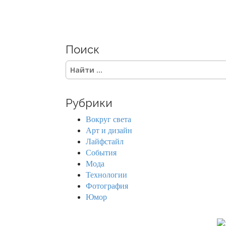
Поиск
S
e
a
r
Рубрики
c
h
Вокруг света
f
Арт и дизайн
o
Лайфстайл
r
События
:
Мода
Технологии
Фотография
Юмор