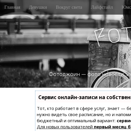
M
S
Главная
Девушки
Вокруг света
Лайфстайл
Юмо
k
a
i
i
p
o
n
F
t
m
o
e
c
n
o
n
u
t
e
n
Фотоджоин — фото новости, и
t
Сервис онлайн-записи на собстве
Тот, кто работает в сфере услуг, знает — б
нужно видеть свое расписание, но и напом
бюджетный и оптимальный вариант:
сервис
Для новых пользователей
первый месяц 