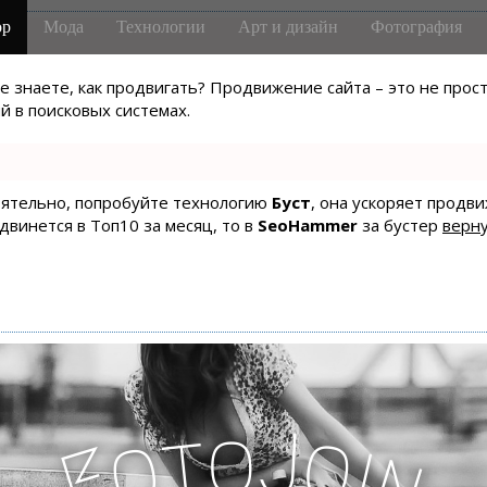
р
Мода
Технологии
Арт и дизайн
Фотография
не знаете, как продвигать? Продвижение сайта – это не про
 в поисковых системах.
тоятельно, попробуйте технологию
Буст
, она ускоряет продв
одвинется в Топ10 за месяц, то в
SeoHammer
за бустер
верну
J
o
t
o
o
i
F
n