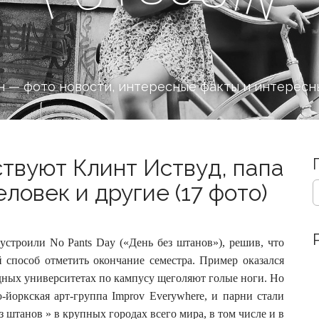
 — фото новости, интересные факты и интересн
ствуют Клинт Иствуд, папа
S
ловек и другие (17 фото)
e
a
r
c
устроили No Pants Day («День без штанов»), решив, что
h
 способ отметить окончание семестра.
Пример оказался
f
адных университетах по кампусу щеголяют голые ноги. Но
o
-йоркская арт-группа Improv Everywhere, и парни стали
r
:
 штанов » в крупных городах всего мира, в том числе и в