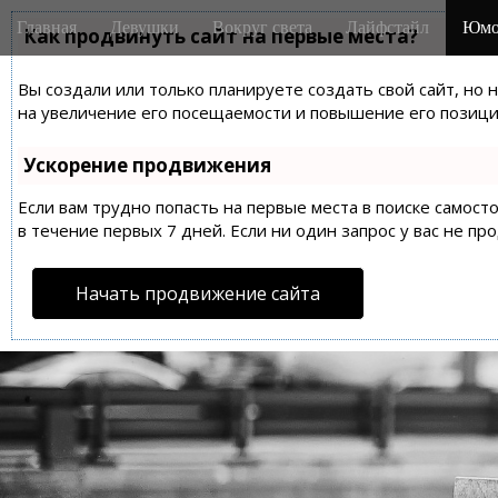
M
S
Главная
Девушки
Вокруг света
Лайфстайл
Юмо
k
Как продвинуть сайт на первые места?
a
i
i
p
Вы создали или только планируете создать свой сайт, но 
n
t
на увеличение его посещаемости и повышение его позиций
m
o
e
c
Ускорение продвижения
n
o
n
Если вам трудно попасть на первые места в поиске самос
u
t
в течение первых 7 дней. Если ни один запрос у вас не пр
e
n
Начать продвижение сайта
t