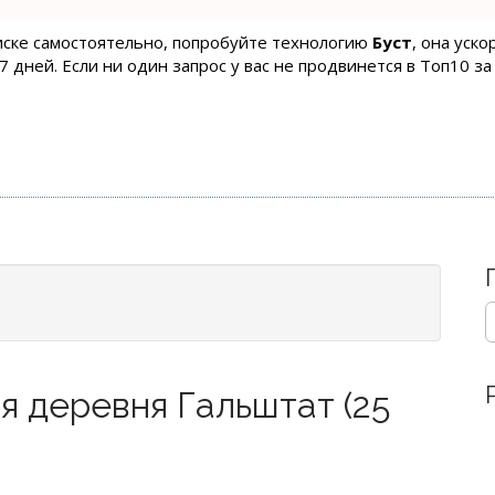
оиске самостоятельно, попробуйте технологию
Буст
, она уск
 дней. Если ни один запрос у вас не продвинется в Топ10 за
S
e
a
r
я деревня Гальштат (25
c
h
f
o
r