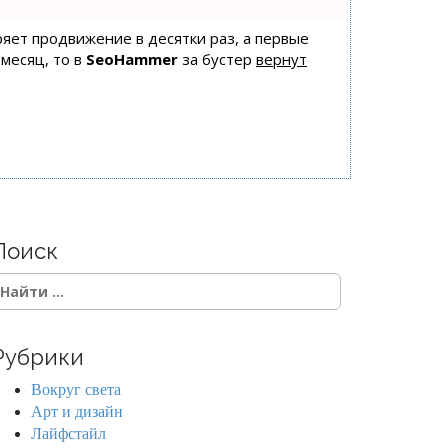
оряет продвижение в десятки раз, а первые
 месяц, то в
SeoHammer
за бустер
вернут
Поиск
Рубрики
Вокруг света
Арт и дизайн
Лайфстайл