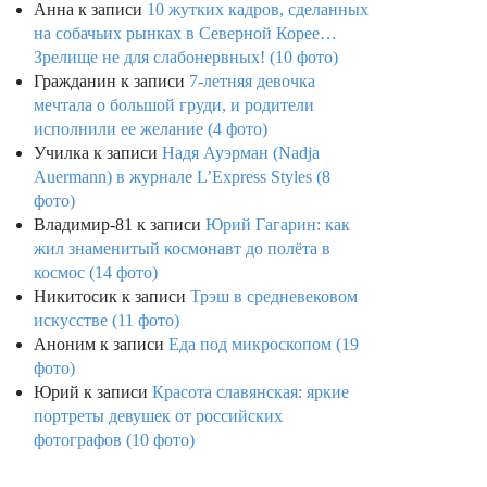
Анна
к записи
10 жутких кадров, сделанных
на собачьих рынках в Северной Корее…
Зрелище не для слабонервных! (10 фото)
Гражданин
к записи
7-летняя девочка
мечтала о большой груди, и родители
исполнили ее желание (4 фото)
Училка
к записи
Надя Ауэрман (Nadja
Auermann) в журнале L’Express Styles (8
фото)
Владимир-81
к записи
Юрий Гагарин: как
жил знаменитый космонавт до полёта в
космос (14 фото)
Никитосик
к записи
Трэш в средневековом
искусстве (11 фото)
Аноним
к записи
Еда под микроскопом (19
фото)
Юрий
к записи
Красота славянская: яркие
портреты девушек от российских
фотографов (10 фото)