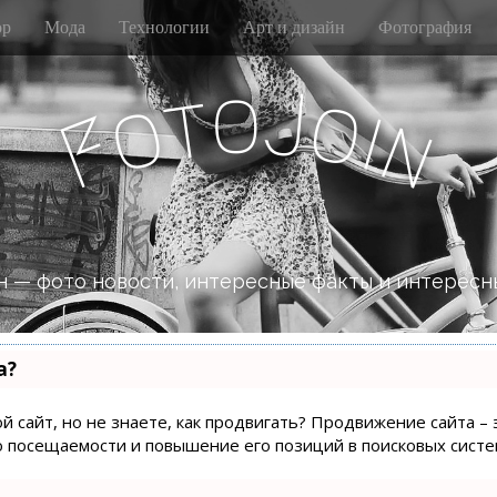
р
Мода
Технологии
Арт и дизайн
Фотография
o
J
t
o
o
i
n
F
 — фото новости, интересные факты и интересн
а?
й сайт, но не знаете, как продвигать? Продвижение сайта – 
о посещаемости и повышение его позиций в поисковых систе