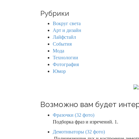
a
n
r
Рубрики
c
a
h
Вокруг света
f
v
Арт и дизайн
o
Лайфстайл
r
i
События
:
Мода
g
Технологии
Фотография
a
Юмор
t
i
o
Возможно вам будет интер
n
Фразочки (32 фото)
Подборка фраз и изречений. 1.
Демотиваторы (32 фото)
Поднимающие дух и настроение демот