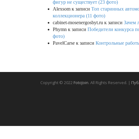
фигур не существует (23 фото)
Alexsom
к записи
Топ старинных автом
коллекционера (11 фото)
cabinet-mosenergosbyt.ru
к записи
Зачем 
Phymn
к записи
Победители конкурса по
фото)
PavelCarse
к записи
Контрольные работы
Copyright © 2022
FotoJoin
. All Rights Reserved. |
Пуб