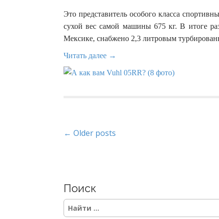
Это представитель особого класса спортивн
сухой вес самой машины 675 кг. В итоге ра
Мексике, снабжено 2,3 литровым турбированн
Читать далее →
P
← Older posts
o
s
Поиск
t
S
s
e