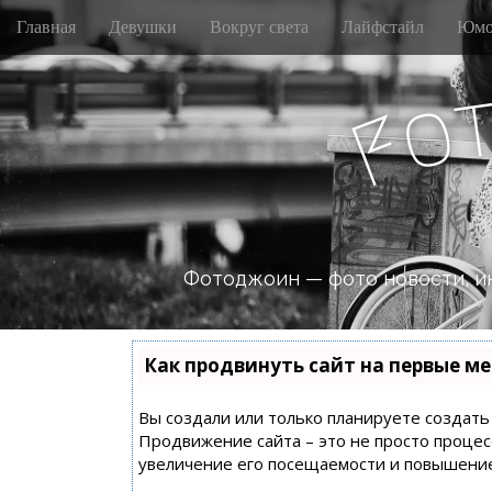
M
S
Главная
Девушки
Вокруг света
Лайфстайл
Юмо
k
a
i
i
p
n
o
t
F
m
o
e
c
n
o
n
u
t
e
n
Фотоджоин — фото новости, и
t
Как продвинуть сайт на первые ме
Вы создали или только планируете создать с
Продвижение сайта – это не просто процес
увеличение его посещаемости и повышение 