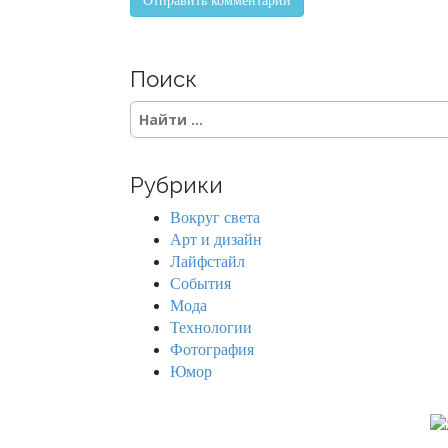
Поиск
S
e
a
r
Рубрики
c
h
Вокруг света
f
Арт и дизайн
o
Лайфстайл
r
События
:
Мода
Технологии
Фотография
Юмор