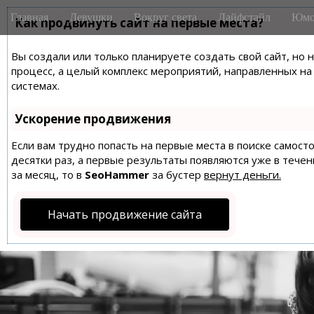
M
S
Главная
Девушки
Вокруг света
Лайфстайл
Юмо
k
Как продвинуть сайт на первые места?
a
i
i
p
Вы создали или только планируете создать свой сайт, но 
n
t
процесс, а целый комплекс мероприятий, направленных н
m
o
системах.
e
c
n
o
Ускорение продвижения
n
u
t
Если вам трудно попасть на первые места в поиске самос
десятки раз, а первые результаты появляются уже в течен
e
за месяц, то в
SeoHammer
за бустер
вернут деньги.
n
t
Начать продвижение сайта