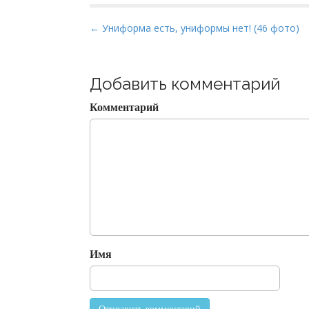
P
← Униформа есть, униформы нет! (46 фото)
o
s
t
Добавить комментарий
n
Комментарий
a
v
i
g
a
t
i
o
Имя
n