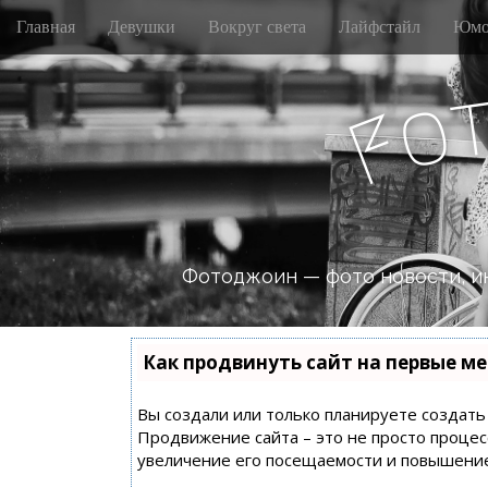
M
S
Главная
Девушки
Вокруг света
Лайфстайл
Юмо
k
a
i
i
p
n
o
t
F
m
o
e
c
n
o
n
u
t
e
n
Фотоджоин — фото новости, и
t
Как продвинуть сайт на первые ме
Вы создали или только планируете создать с
Продвижение сайта – это не просто процес
увеличение его посещаемости и повышение 