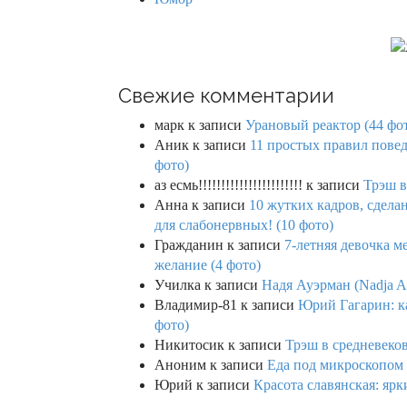
Свежие комментарии
марк
к записи
Урановый реактор (44 фо
Аник
к записи
11 простых правил повед
фото)
аз есмь!!!!!!!!!!!!!!!!!!!!!!!
к записи
Трэш в
Анна
к записи
10 жутких кадров, сдел
для слабонервных! (10 фото)
Гражданин
к записи
7-летняя девочка м
желание (4 фото)
Училка
к записи
Надя Ауэрман (Nadja Au
Владимир-81
к записи
Юрий Гагарин: ка
фото)
Никитосик
к записи
Трэш в средневеков
Аноним
к записи
Еда под микроскопом 
Юрий
к записи
Красота славянская: яр