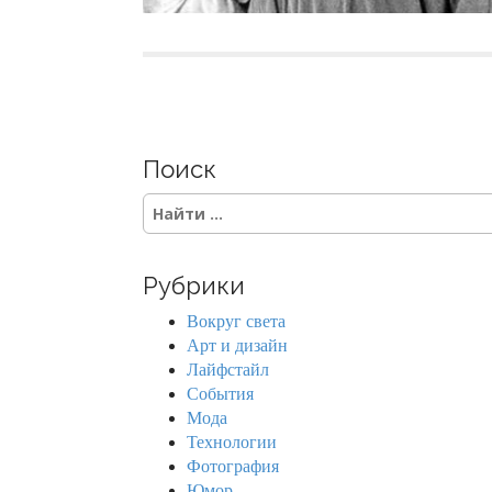
Поиск
S
e
a
r
Рубрики
c
h
Вокруг света
f
Арт и дизайн
o
Лайфстайл
r
События
:
Мода
Технологии
Фотография
Юмор