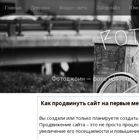
M
S
Главная
Девушки
Вокруг света
Лайфстайл
Юмо
k
a
i
i
p
o
n
F
t
m
o
e
c
n
o
n
u
t
e
n
Фотоджоин — фото новости, и
t
Как продвинуть сайт на первые ме
Вы создали или только планируете создать с
Продвижение сайта – это не просто процес
увеличение его посещаемости и повышение 