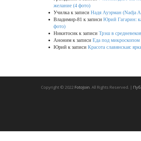
желание (4 фото)
Училка
к записи
Надя Ауэрман (Nadja Au
Владимир-81
к записи
Юрий Гагарин: ка
фото)
Никитосик
к записи
Трэш в средневеков
Аноним
к записи
Еда под микроскопом 
Юрий
к записи
Красота славянская: яр
Copyright © 2022
FotoJoin
. All Rights Reserved. |
Пуб