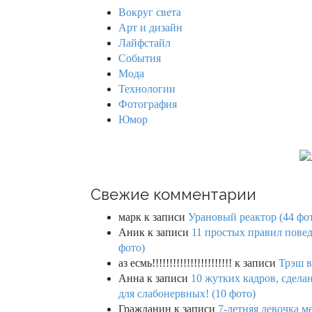
h
Вокруг света
f
Арт и дизайн
o
Лайфстайл
r
События
:
Мода
Технологии
Фотография
Юмор
Свежие комментарии
марк
к записи
Урановый реактор (44 фо
Аник
к записи
11 простых правил повед
фото)
аз есмь!!!!!!!!!!!!!!!!!!!!!!!
к записи
Трэш в
Анна
к записи
10 жутких кадров, сдел
для слабонервных! (10 фото)
Гражданин
к записи
7-летняя девочка м