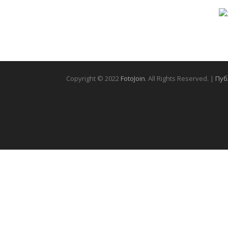
Copyright © 2022
FotoJoin
. All Rights Reserved. |
Пуб