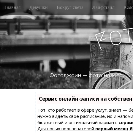
M
S
Главная
Девушки
Вокруг света
Лайфстайл
Юмо
k
a
i
i
p
n
o
t
F
m
o
e
c
n
o
n
u
t
e
n
Фотоджоин — фото новости, и
t
Сервис онлайн-записи на собстве
Тот, кто работает в сфере услуг, знает — б
нужно видеть свое расписание, но и напом
бюджетный и оптимальный вариант:
сервис
Для новых пользователей
первый месяц 