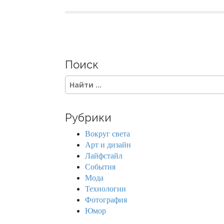
Поиск
S
e
a
r
Рубрики
c
h
Вокруг света
f
Арт и дизайн
o
Лайфстайл
r
События
:
Мода
Технологии
Фотография
Юмор