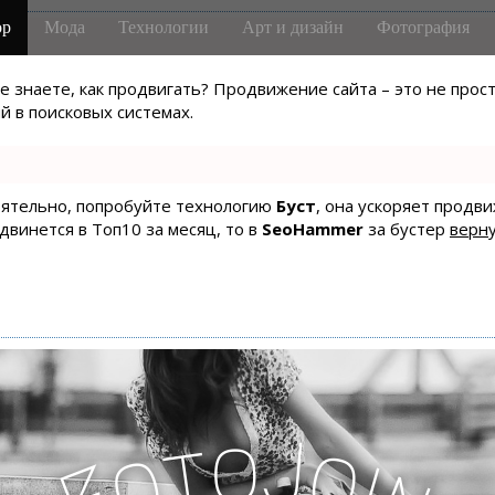
р
Мода
Технологии
Арт и дизайн
Фотография
не знаете, как продвигать? Продвижение сайта – это не про
 в поисковых системах.
тоятельно, попробуйте технологию
Буст
, она ускоряет продв
одвинется в Топ10 за месяц, то в
SeoHammer
за бустер
верну
o
J
t
o
o
i