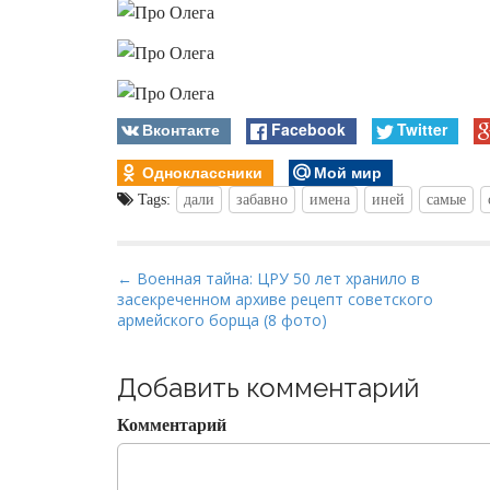
Вконтакте
Facebook
Twitter
Одноклассники
Мой мир
Tags:
дали
забавно
имена
иней
самые
P
← Военная тайна: ЦРУ 50 лет хранило в
засекреченном архиве рецепт советского
o
армейского борща (8 фото)
s
t
Добавить комментарий
n
a
Комментарий
v
i