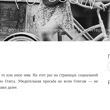
n
F
 — фото новости, интересные факты и интересн
S
e
a
 то или иное имя. На этот раз на страницах социальной
r
ро Олега. Убедительная просьба ко всем Олегам — не
c
шки далее.
h
f
o
r
: