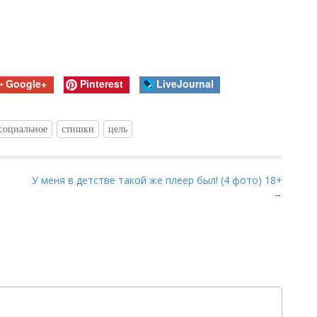
Google+
Pinterest
LiveJournal
социальное
стишки
цель
У меня в детстве такой же плеер был! (4 фото) 18+
→