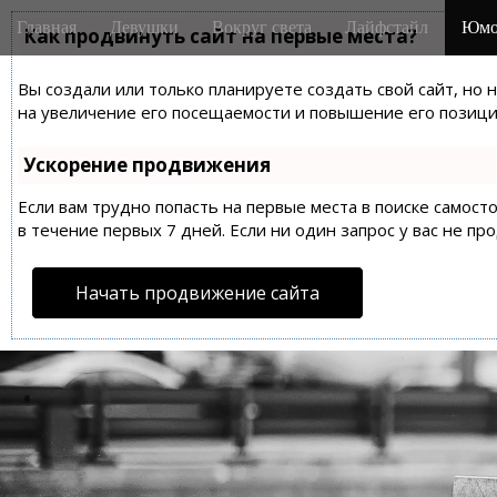
M
S
Главная
Девушки
Вокруг света
Лайфстайл
Юмо
k
Как продвинуть сайт на первые места?
a
i
i
p
Вы создали или только планируете создать свой сайт, но 
n
t
на увеличение его посещаемости и повышение его позиций
m
o
e
c
Ускорение продвижения
n
o
n
Если вам трудно попасть на первые места в поиске самос
u
t
в течение первых 7 дней. Если ни один запрос у вас не пр
e
n
Начать продвижение сайта
t