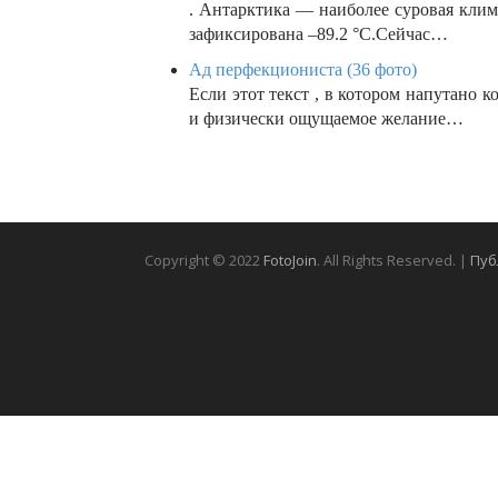
. Антарктика — наиболее суровая клим
зафиксирована –89.2 °C.Сейчас…
Ад перфекциониста (36 фото)
Если этот текст , в котором напутано 
и физически ощущаемое желание…
Copyright © 2022
FotoJoin
. All Rights Reserved. |
Пуб