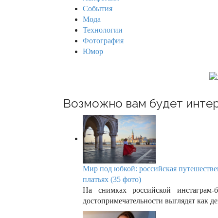
r
i
События
:
Мода
g
Технологии
Фотография
a
Юмор
t
i
o
Возможно вам будет интер
n
Мир под юбкой: российская путешеств
платьях (35 фото)
На снимках российской инстаграм
достопримечательности выглядят как д