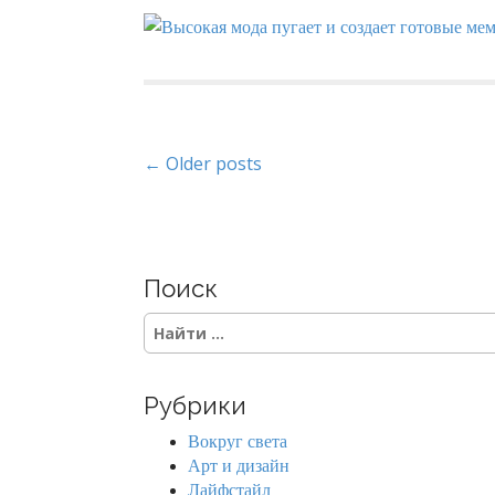
P
← Older posts
o
s
Поиск
t
S
s
e
a
n
r
Рубрики
c
a
h
Вокруг света
f
v
Арт и дизайн
o
Лайфстайл