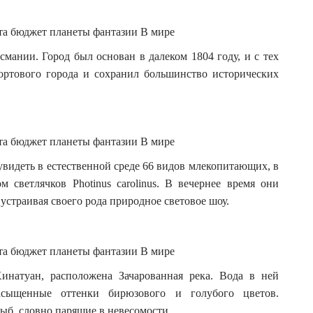
ании. Город был основан в далеком 1804 году, и с тех
портового города и сохранил большинство исторических
видеть в естественной среде 66 видов млекопитающих, в
 светлячков Photinus carolinus. В вечернее время они
устраивая своего рода природное световое шоу.
инатуан, расположена Зачарованная река. Вода в ней
асыщенные оттенки бирюзового и голубого цветов.
ыб, словно парящие в невесомости.