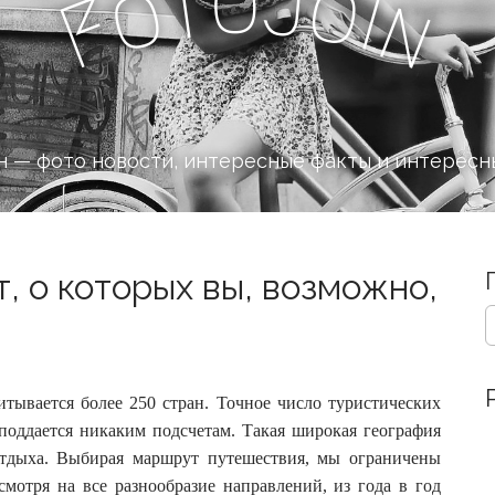
o
J
t
o
o
i
n
F
 — фото новости, интересные факты и интересн
, о которых вы, возможно,
S
e
a
r
c
тывается более 250 стран. Точное число туристических
h
 поддается никаким подсчетам.
Такая широкая география
f
 отдыха. Выбирая маршрут путешествия, мы ограничены
o
мотря на все разнообразие направлений, из года в год
r