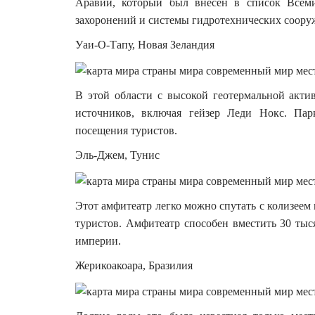
Аравии, который был внесен в список Всем
захоронений и системы гидротехнических сооруж
Уаи-О-Тапу, Новая Зеландия
В этой области с высокой геотермальной акт
источников, включая гейзер Леди Нокс. Пар
посещения туристов.
Эль-Джем, Тунис
Этот амфитеатр легко можно спутать с колизеем в
туристов. Амфитеатр способен вместить 30 тыс
империи.
Жерикоакоара, Бразилия