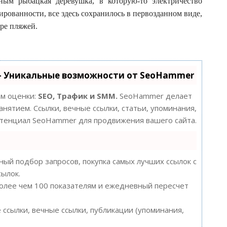
ным рыбацкая деревушка, в которую-то электричество
ированности, все здесь сохранилось в первозданном виде,
ре пляжей.
- Уникальные возможности от SeoHammer
ам оценки:
SEO, Трафик и SMM.
SeoHammer делает
нятием. Ссылки, вечные ссылки, статьи, упоминания,
потенциал SeoHammer для продвижения вашего сайта.
ый подбор запросов, покупка самых лучших ссылок с
сылок.
более чем 100 показателям и ежедневный пересчет
ссылки, вечные ссылки, публикации (упоминания,