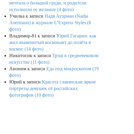
мечтала о большой груди, и родители
исполнили ее желание (4 фото)
Училка
к записи
Надя Ауэрман (Nadja
Auermann) в журнале L’Express Styles (8
фото)
Владимир-81
к записи
Юрий Гагарин: как
жил знаменитый космонавт до полёта в
космос (14 фото)
Никитосик
к записи
Трэш в средневековом
искусстве (11 фото)
Аноним
к записи
Еда под микроскопом (19
фото)
Юрий
к записи
Красота славянская: яркие
портреты девушек от российских
фотографов (10 фото)