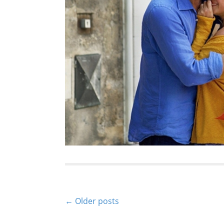
P
← Older posts