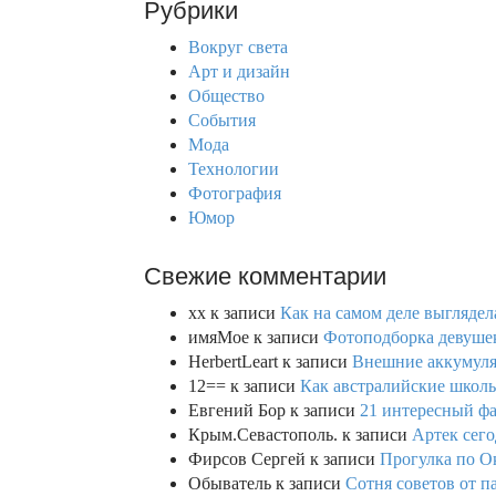
Рубрики
o
c
h
Вокруг света
n
f
Арт и дизайн
o
Общество
r
События
:
Мода
Технологии
Фотография
Юмор
Свежие комментарии
xx
к записи
Как на самом деле выглядел
имяМое
к записи
Фотоподборка девушек
HerbertLeart
к записи
Внешние аккумулят
12==
к записи
Как австралийские школь
Евгений Бор
к записи
21 интересный фа
Крым.Севастополь.
к записи
Артек сего
Фирсов Сергей
к записи
Прогулка по О
Обыватель
к записи
Сотня советов от п