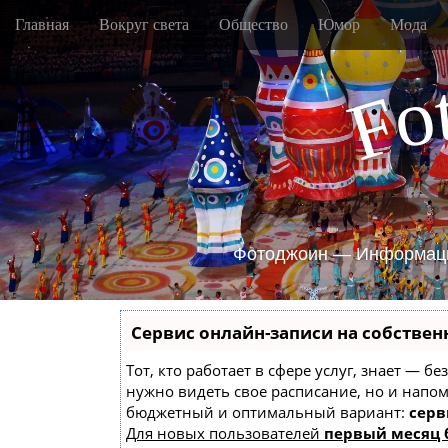
M
S
Главная
Вокруг света
Общество
Юмор
Мода
k
a
i
i
p
o
n
F
t
m
o
e
c
o
n
n
u
t
e
n
Фотоджоин — Информаци
t
Сервис онлайн-записи на собствен
Тот, кто работает в сфере услуг, знает — б
нужно видеть свое расписание, но и напо
бюджетный и оптимальный вариант:
серв
Для новых пользователей
первый месяц 