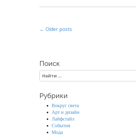
P
← Older posts
o
s
Поиск
t
S
s
e
a
n
r
Рубрики
c
a
h
Вокруг света
f
v
Арт и дизайн
o
Лайфстайл
r
i
События
:
Мода