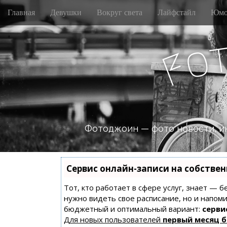
M
S
Главная
Девушки
Вокруг света
Лайфстайл
Юмо
k
a
i
i
p
n
o
t
F
m
o
e
c
n
o
n
u
t
e
n
Фотоджоин — фото новости, и
t
Сервис онлайн-записи на собстве
Тот, кто работает в сфере услуг, знает — б
нужно видеть свое расписание, но и напом
бюджетный и оптимальный вариант:
сервис
Для новых пользователей
первый месяц 