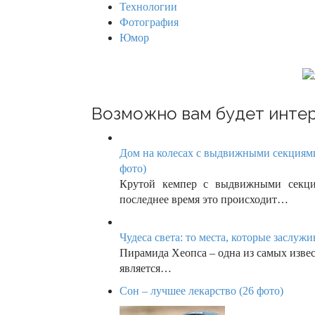
g
Технологии
Фотография
a
Юмор
t
i
o
Возможно вам будет интер
n
Дом на колесах с выдвижными секциями
фото)
Крутой кемпер с выдвижными секци
последнее время это происходит…
Чудеса света: то места, которые заслужи
Пирамида Хеопса – одна из самых извес
является…
Сон – лучшее лекарство (26 фото)