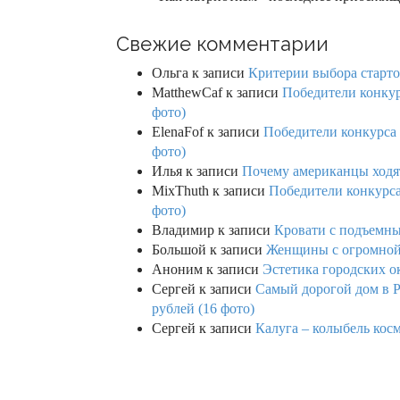
Свежие комментарии
Ольга
к записи
Критерии выбора старто
MatthewCaf
к записи
Победители конкурс
фото)
ElenaFof
к записи
Победители конкурса п
фото)
Илья
к записи
Почему американцы ходят
MixThuth
к записи
Победители конкурса 
фото)
Владимир
к записи
Кровати с подъемны
Большой
к записи
Женщины с огромной 
Аноним
к записи
Эстетика городских о
Сергей
к записи
Самый дорогой дом в Р
рублей (16 фото)
Сергей
к записи
Калуга – колыбель кос