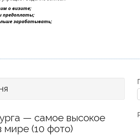
им о визите;
 и предоплаты;
ольше зарабатывать;
ня
S
e
a
r
урга — самое высокое
c
h
 мире (10 фото)
f
o