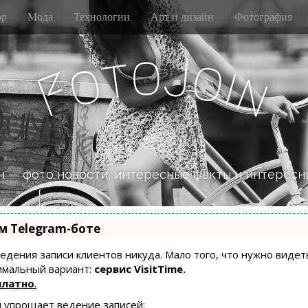
р
Мода
Технологии
Арт и дизайн
Фотография
o
J
t
o
o
i
n
F
 — фото новости, интересные факты и интересн
м Telegram-боте
 ведения записи клиентов никуда. Мало того, что нужно видет
имальный вариант:
сервис VisitTime.
платно
.
й упрощает ведение записей: