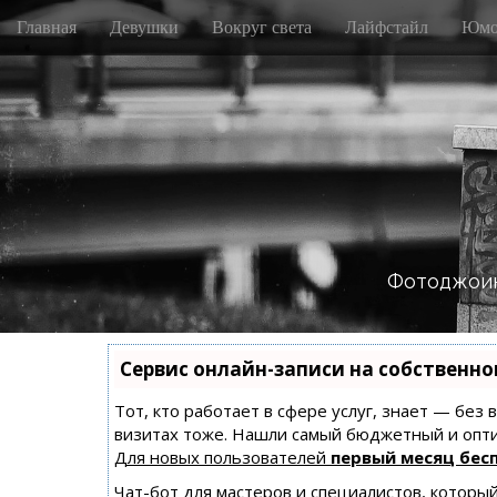
M
S
Главная
Девушки
Вокруг света
Лайфстайл
Юмо
k
a
i
i
p
n
t
m
o
e
c
n
o
n
u
t
e
n
Фотоджоин
t
Сервис онлайн-записи на собственно
Тот, кто работает в сфере услуг, знает — без
визитах тоже. Нашли самый бюджетный и опт
Для новых пользователей
первый месяц бес
Чат-бот для мастеров и специалистов, которы