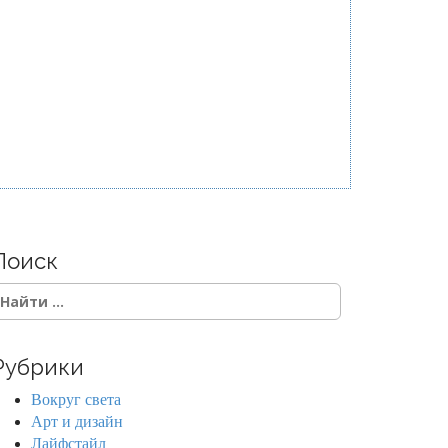
Поиск
Рубрики
Вокруг света
Арт и дизайн
Лайфстайл