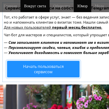
M
S
Главная
Вокруг света
Общество
Юмор
Мода
k
Сервис онлайн-записи на собственном Telegra
a
i
i
Тот, кто работает в сфере услуг, знает — без ведения зап
p
n
но и напоминать клиентам о визитах тоже. Нашли самы
t
m
Для новых пользователей
первый месяц бесплатно
.
o
e
c
Чат-бот для мастеров и специалистов, который упрощает 
o
n
—
Сам записывает клиентов и напоминает им о визит
n
u
—
Персонализирует скидки, чаевые, кэшбэк и предопла
t
—
Увеличивает доходимость и помогает больше зара
e
n
Начать пользоваться
t
сервисом