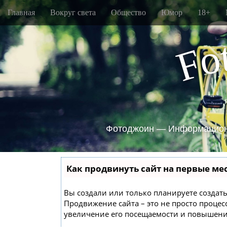
M
S
Главная
Вокруг света
Общество
Юмор
18+
k
a
i
i
p
o
n
F
t
m
o
e
c
o
n
n
u
t
e
n
Фотоджоин — Информацион
t
Как продвинуть сайт на первые ме
Вы создали или только планируете создать 
Продвижение сайта – это не просто проце
увеличение его посещаемости и повышение