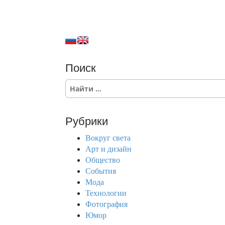
Поиск
S
e
a
r
Рубрики
c
h
Вокруг света
f
Арт и дизайн
o
Общество
r
События
:
Мода
Технологии
Фотография
Юмор