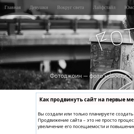
M
S
Главная
Девушки
Вокруг света
Лайфстайл
Юмо
k
a
i
i
p
n
o
t
F
m
o
e
c
n
o
n
u
t
e
n
Фотоджоин — фото новости, и
t
Как продвинуть сайт на первые ме
Вы создали или только планируете создать с
Продвижение сайта – это не просто процес
увеличение его посещаемости и повышение 