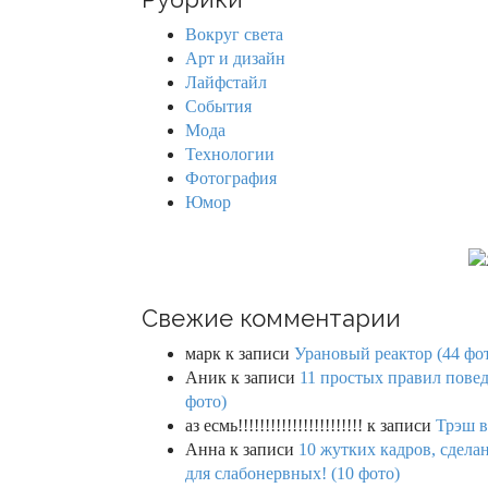
c
h
Вокруг света
f
Арт и дизайн
o
Лайфстайл
r
События
:
Мода
Технологии
Фотография
Юмор
Свежие комментарии
марк
к записи
Урановый реактор (44 фо
Аник
к записи
11 простых правил повед
фото)
аз есмь!!!!!!!!!!!!!!!!!!!!!!!
к записи
Трэш в
Анна
к записи
10 жутких кадров, сдел
для слабонервных! (10 фото)