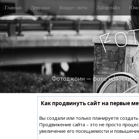
M
S
Главная
Девушки
Вокруг света
Лайфстайл
Юмо
k
a
i
i
p
n
o
t
F
m
o
e
c
n
o
n
u
t
e
n
Фотоджоин — фото новости, и
t
Как продвинуть сайт на первые ме
Вы создали или только планируете создать с
Продвижение сайта – это не просто процес
увеличение его посещаемости и повышение 