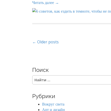
Читать далее →
P
← Older posts
o
s
Поиск
t
S
s
e
a
n
r
Рубрики
c
a
h
Вокруг света
f
Арт и дизайн