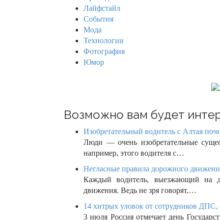
v
o
Лайфстайл
r
i
События
:
Мода
g
Технологии
Фотография
a
Юмор
t
i
o
Возможно вам будет интер
n
Изобретательный водитель с Алтая поч
Люди — очень изобретательные сущест
например, этого водителя с…
Негласные правила дорожного движения
Каждый водитель, выезжающий на до
движения. Ведь не зря говорят,…
14 хитрых уловок от сотрудников ДПС, 
3 июля Россия отмечает день Государ