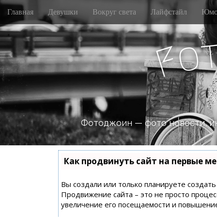
M
S
Главная
Девушки
Вокруг света
Лайфстайл
Юмо
k
a
i
i
p
o
n
F
t
m
o
e
c
n
o
n
u
t
e
n
Фотоджоин — фото новости, и
t
Как продвинуть сайт на первые ме
Вы создали или только планируете создать с
Продвижение сайта – это не просто процес
увеличение его посещаемости и повышение 