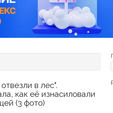
S
e
a
r
отвезли в лес".
c
h
ла, как её изнасиловали
f
o
ей (3 фото)
r
: