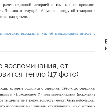
аграме» страшной историей о том, как ей пришлось
е. По словам ведущей, её вместе с подругой затащили в
ались над детьми.
о воспоминания, от
вится тепло (17 фото)
юди, которые родились с середины 1990-х до середины
ду ними и «Поколением Y» или миллениалами (поколение
ое тысячелетие в юном возрасте) может быть небольшой,
его взросления миллениалы сталкивались, но о которых