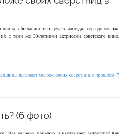
ложе своих сверстниц в
енщины в большинстве случаев выглядят гораздо моложе
ь их с теми же 30-летними актрисами советского кино,
ть? (6 фото)
ся? Все надоело, приелось и накатывает депрессия? Как