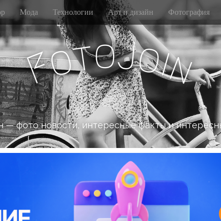
р
Мода
Технологии
Арт и дизайн
Фотография
o
J
t
o
o
i
n
F
 — фото новости, интересные факты и интересн