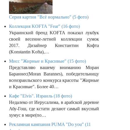
Серия картин "Всё нормально" (5 фото)
Коллекция KOFTA "Fear" (16 фото)
Украинский бренд KOFTA показал лукбук
своей весенне-летней коллекции сумок
2017. Дизайнер Константин Кофта
(Konstantin Kofta),…
Мисс "Жирные и Красивые" (15 фото)
Представляю вашему вниманию Моран
Бараннес(Moran Barannes), победительницу
всеизраильского конкурса красоты "Жирные
и Красивые". Более 40…
Кафе "Elvis". Израиль (18 фото)
Недалеко от Иерусалима, в арабской деревне
Абу-Гош, где кстати делают самый вкусный
хумус в мире(по…
Рекламная кампания PUMA "Do you" (11