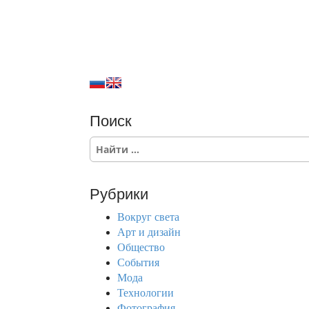
Поиск
S
e
a
r
Рубрики
c
h
Вокруг света
f
Арт и дизайн
o
Общество
r
События
:
Мода
Технологии
Фотография