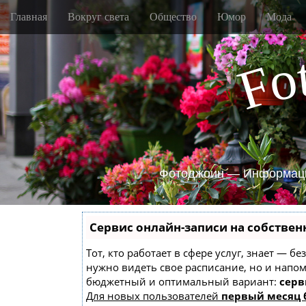
M
S
Главная
Вокруг света
Общество
Юмор
Мода
k
a
i
i
p
o
n
F
t
m
o
e
c
o
n
n
u
t
e
n
Фотоджоин — Информаци
t
Сервис онлайн-записи на собствен
Тот, кто работает в сфере услуг, знает — б
нужно видеть свое расписание, но и напо
бюджетный и оптимальный вариант:
серв
Для новых пользователей
первый месяц 