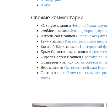
Юмор
Свежие комментарии
SCSpigue
к записи
Фотоподборка девуш
имяМое
к записи
Фотоподборка девушек
HerbertLeart
к записи
Внешние аккумулят
12==
к записи
Как австралийские школь
Евгений Бор
к записи
21 интересный фа
Крым.Севастополь.
к записи
Артек сего
Фирсов Сергей
к записи
Прогулка по О
Обыватель
к записи
Сотня советов от п
Вета
к записи
Сказочные пейзажи Норве
Ольга
к записи
О чем стоит помнить род
фото)