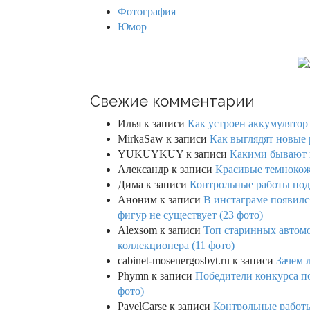
Фотография
Юмор
Свежие комментарии
Илья
к записи
Как устроен аккумулятор 
MirkaSaw
к записи
Как выглядят новые 
YUKUYKUY
к записи
Какими бывают к
Александр
к записи
Красивые темнокож
Дима
к записи
Контрольные работы под 
Аноним
к записи
В инстаграме появилс
фигур не существует (23 фото)
Alexsom
к записи
Топ старинных автом
коллекционера (11 фото)
cabinet-mosenergosbyt.ru
к записи
Зачем 
Phymn
к записи
Победители конкурса по
фото)
PavelCarse
к записи
Контрольные работы