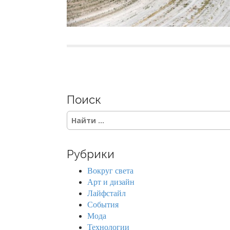
Поиск
S
e
a
r
Рубрики
c
h
Вокруг света
f
Арт и дизайн
o
Лайфстайл
r
События
:
Мода
Технологии