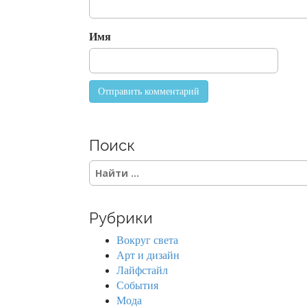
i
o
Имя
n
Поиск
S
e
a
r
Рубрики
c
h
Вокруг света
f
Арт и дизайн
o
Лайфстайл
r
События
:
Мода