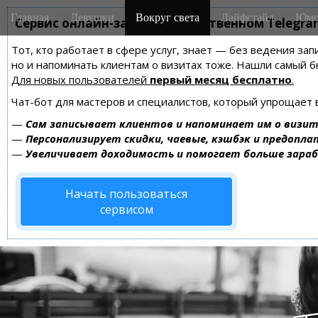
M
S
Главная
Девушки
Вокруг света
Лайфстайл
Юмо
k
Сервис онлайн-записи на собственном Telegra
a
i
i
Тот, кто работает в сфере услуг, знает — без ведения зап
p
n
но и напоминать клиентам о визитах тоже. Нашли самый
t
m
Для новых пользователей
первый месяц бесплатно
.
o
e
c
Чат-бот для мастеров и специалистов, который упрощает 
n
o
—
Сам записывает клиентов и напоминает им о визит
n
u
—
Персонализирует скидки, чаевые, кэшбэк и предопла
t
—
Увеличивает доходимость и помогает больше зара
e
n
Начать пользоваться
t
сервисом