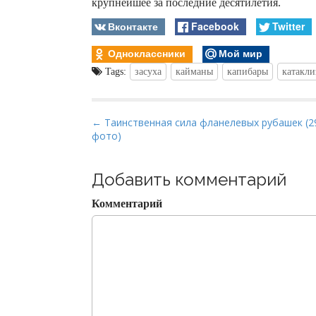
крупнейшее за последние десятилетия.
Вконтакте
Facebook
Twitter
Одноклассники
Мой мир
Tags:
засуха
кайманы
капибары
катакл
P
← Таинственная сила фланелевых рубашек (2
фото)
o
s
t
Добавить комментарий
n
Комментарий
a
v
i
g
a
t