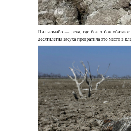
Пилькомайо — река, где бок о бок обитают
десятилетия засуха превратила это место в кл